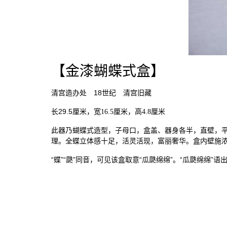
【金漆蝴蝶式盒】
18
清宫造办处
世纪 清宫旧藏
29.5
长
厘米，宽
16.5
厘米，高
4.8
厘米
此器乃蝴蝶式造型，子母口，盒盖、器身各半，直壁，
理。全蝶立体感十足，活灵活现，富丽奢华。盒内壁施
“蝶”“瓞”同音，可见该盒取意“瓜瓞绵绵”。“瓜瓞绵