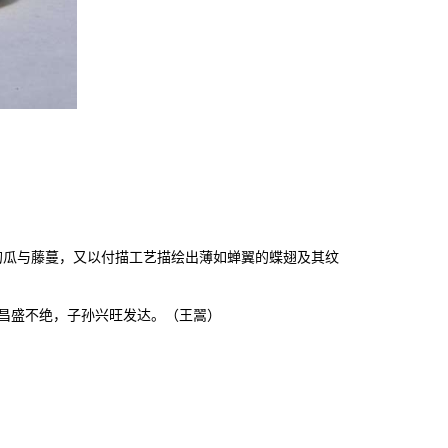
的瓜与藤蔓，又以付描工艺描绘出薄如蝉翼的蝶翅及其纹
继嗣昌盛不绝，子孙兴旺发达。（王翯）