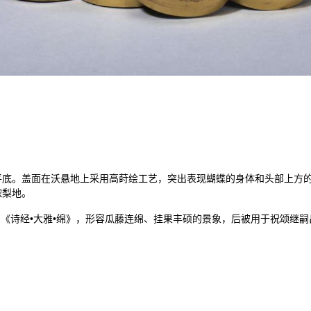
平底。盖面在沃悬地上采用高莳绘工艺，突出表现蝴蝶的身体和头部上方
浓梨地。
绵”语出《诗经•大雅•绵》，形容瓜藤连绵、挂果丰硕的景象，后被用于祝颂