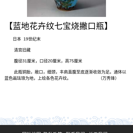
【蓝地花卉纹七宝烧撇口瓶】
日本
19世纪末
清宫旧藏
腹径
31厘米，口径20厘米，高75厘米
此瓶铜胎，敞口，细颈，丰肩直腹至底逐渐收敛为足。通体以
蓝色画珐琅为地，上绘各色花卉纹。
（万秀锋）