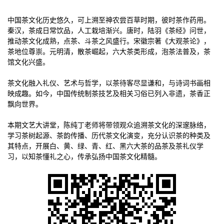
中国茶文化历史悠久，可上溯至神农尝百草时期，彼时茶作药用。
秦汉，茶成日常饮品，人工栽培渐兴。唐时，陆羽《茶经》问世，
推动茶文化成熟，点茶、斗茶之风盛行。宋徽宗著《大观茶论》，
茶地位尊崇。元明清，散茶崛起，六大茶类形成，泡茶法普及，茶
馆文化兴盛。
茶文化融入礼仪、艺术与哲学，以茶待客尽显谦和，与诗词书画相
映成趣。如今，中国传统制茶技艺及相关习俗已列入非遗，茶香正
飘向世界。
本期文艺大讲堂，陈纯丁老师将带领观众追溯茶文化的深邃脉络，
学习茶树起源、茶韵传播、历代茶文化演变，充分认识茶的种类及
其特点，开展白、黄、绿、青、红、黑六大茶的品茶及茶礼仪学
习，以知茶懂礼之心，传承弘扬中国茶文化精髓。