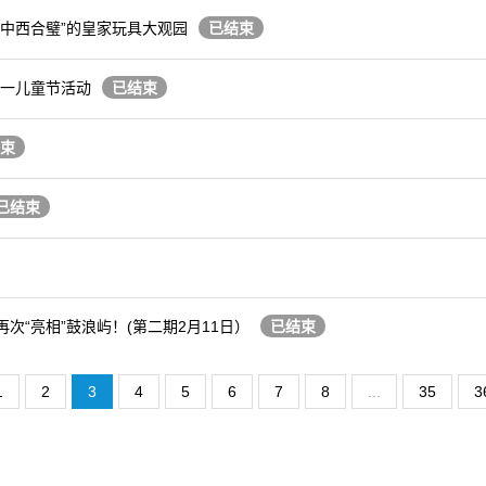
“中西合璧”的皇家玩具大观园
已结束
六一儿童节活动
已结束
束
已结束
“亮相”鼓浪屿！(第二期2月11日）
已结束
1
2
3
4
5
6
7
8
...
35
3