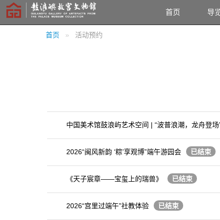
首页
导
首页
活动预约
中国美术馆鼓浪屿艺术空间 | “波普浪潮，龙舟登
2026“闽风新韵 ‘粽’享观博”端午游园会
已结束
《天子宸章——宝玺上的瑞兽》
已结束
2026“宫里过端午”社教体验
已结束