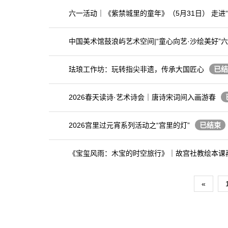
六一活动｜《紫禁城里的童年》（5月31日） 走进
中国美术馆鼓浪屿艺术空间|“童心向艺·沙绘美好”
珐琅工作坊：玩转指尖非遗，传承大国匠心
已结
2026春天读诗·艺术诗会｜唐诗宋词间入画游春
2026宫里过元宵系列活动之“宫里的灯”
已结束
《宝玺风雨：木宝的时空旅行》｜故宫社教绘本课再次
«