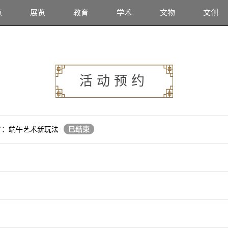
览
展览
教育
学术
文物
文创
活动预约
场”：端午艺术新玩法
已结束