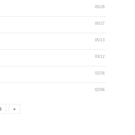
05/28
05/27
05/13
03/12
02/26
02/06
6
»